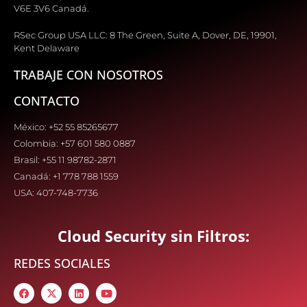
V6E 3V6 Canadá.
RSec Group USA LLC: 8 The Green, Suite A, Dover, DE, 19901,
Kent Delaware
TRABAJE CON NOSOTROS
CONTACTO
México: +52 55 85265677
Colombia: +57 601 580 0887
Brasil: +55 11 98782-2871
Canadá: +1 778 788 1559
USA: 407-748-7736
Cloud Security sin Filtros:
REDES SOCIALES