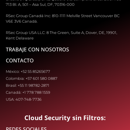
713 Bl. A, 501 – Asa Sul, DF, 70316-000
RSec Group Canadá Inc: 810-1111 Melville Street Vancouver BC
V6E 3V6 Canadá.
RSec Group USA LLC: 8 The Green, Suite A, Dover, DE, 19901,
Kent Delaware
TRABAJE CON NOSOTROS
CONTACTO
México: +52 55 85265677
Colombia: +57 601 580 0887
Brasil: +55 11 98782-2871
Canadá: +1 778 788 1559
USA: 407-748-7736
Cloud Security sin Filtros:
REDES SOCIALES