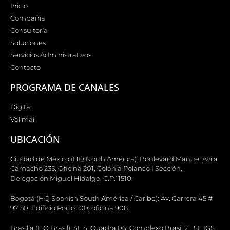
Inicio
Compañía
Consultoría
Soluciones
Servicios Administrativos
Contacto
PROGRAMA DE CANALES
Digital
Valimail
UBICACIÓN
Ciudad de México (HQ North América): Boulevard Manuel Avila
Camacho 235, Oficina 201, Colonia Polanco I Sección,
Delegación Miguel Hidalgo, C.P.11510.
Bogotá (HQ Spanish South América / Caribe): Av. Carrera 45 #
97 50. Edificio Porto 100, oficina 908.
Brasilia (HQ Brasil): SHS, Quadra 06, Complexo Brasil 21, SHIGS