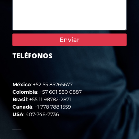
Enviar
TELÉFONOS
México
: +52 55 85265677
Colombia
: +57 601 580 0887
Brasil
: +55 11 98782-2871
Canadá
: +1 778 788 1559
USA
: 407-748-7736