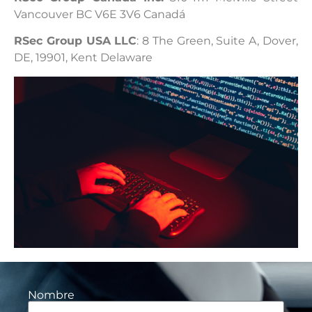
Vancouver BC V6E 3V6 Canadá
RSec Group USA LLC
: 8 The Green, Suite A, Dover,
DE, 19901, Kent Delaware
Nombre