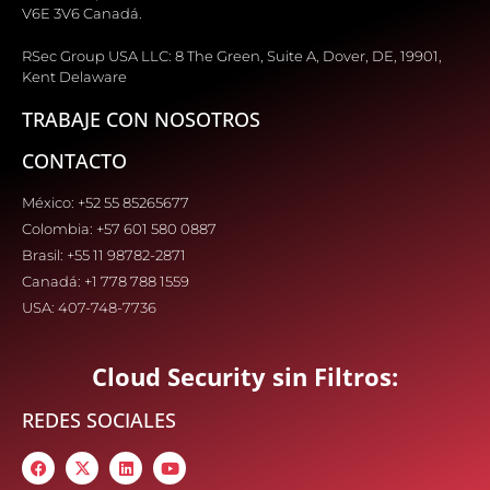
V6E 3V6 Canadá.
RSec Group USA LLC: 8 The Green, Suite A, Dover, DE, 19901,
Kent Delaware
TRABAJE CON NOSOTROS
CONTACTO
México: +52 55 85265677
Colombia: +57 601 580 0887
Brasil: +55 11 98782-2871
Canadá: +1 778 788 1559
USA: 407-748-7736
Cloud Security sin Filtros:
REDES SOCIALES