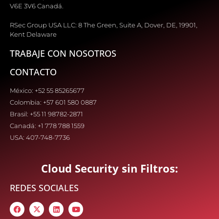
V6E 3V6 Canadá.
RSec Group USA LLC: 8 The Green, Suite A, Dover, DE, 19901,
Kent Delaware
TRABAJE CON NOSOTROS
CONTACTO
México: +52 55 85265677
Colombia: +57 601 580 0887
Brasil: +55 11 98782-2871
Canadá: +1 778 788 1559
USA: 407-748-7736
Cloud Security sin Filtros:
REDES SOCIALES