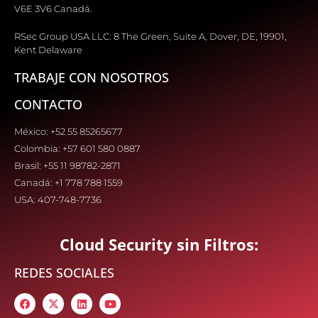
V6E 3V6 Canadá.
RSec Group USA LLC: 8 The Green, Suite A, Dover, DE, 19901,
Kent Delaware
TRABAJE CON NOSOTROS
CONTACTO
México: +52 55 85265677
Colombia: +57 601 580 0887
Brasil: +55 11 98782-2871
Canadá: +1 778 788 1559
USA: 407-748-7736
Cloud Security sin Filtros:
REDES SOCIALES