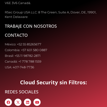
V6E 3V6 Canadá.
RSec Group USA LLC: 8 The Green, Suite A, Dover, DE, 19901,
Kent Delaware
TRABAJE CON NOSOTROS
CONTACTO
México: +52 55 85265677
Colombia: +57 601 580 0887
Brasil: +55 11 98782-2871
Canadá: +1 778 788 1559
USA: 407-748-7736
Cloud Security sin Filtros:
REDES SOCIALES