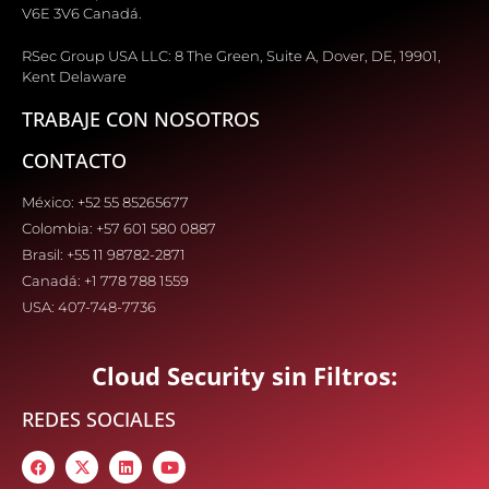
V6E 3V6 Canadá.
RSec Group USA LLC: 8 The Green, Suite A, Dover, DE, 19901,
Kent Delaware
TRABAJE CON NOSOTROS
CONTACTO
México: +52 55 85265677
Colombia: +57 601 580 0887
Brasil: +55 11 98782-2871
Canadá: +1 778 788 1559
USA: 407-748-7736
Cloud Security sin Filtros:
REDES SOCIALES