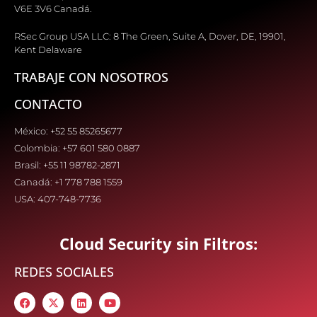
V6E 3V6 Canadá.
RSec Group USA LLC: 8 The Green, Suite A, Dover, DE, 19901,
Kent Delaware
TRABAJE CON NOSOTROS
CONTACTO
México: +52 55 85265677
Colombia: +57 601 580 0887
Brasil: +55 11 98782-2871
Canadá: +1 778 788 1559
USA: 407-748-7736
Cloud Security sin Filtros:
REDES SOCIALES