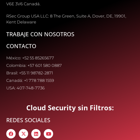
V6E 3V6 Canadá.
RSec Group USA LLC: 8 The Green, Suite A, Dover, DE, 19901,
Kent Delaware
TRABAJE CON NOSOTROS
CONTACTO
México: +52 55 85265677
Colombia: +57 601 580 0887
Brasil: +55 11 98782-2871
Canadá: +1 778 788 1559
USA: 407-748-7736
Cloud Security sin Filtros:
REDES SOCIALES