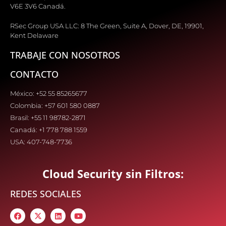
V6E 3V6 Canadá.
RSec Group USA LLC: 8 The Green, Suite A, Dover, DE, 19901,
Kent Delaware
TRABAJE CON NOSOTROS
CONTACTO
México: +52 55 85265677
Colombia: +57 601 580 0887
Brasil: +55 11 98782-2871
Canadá: +1 778 788 1559
USA: 407-748-7736
Cloud Security sin Filtros:
REDES SOCIALES