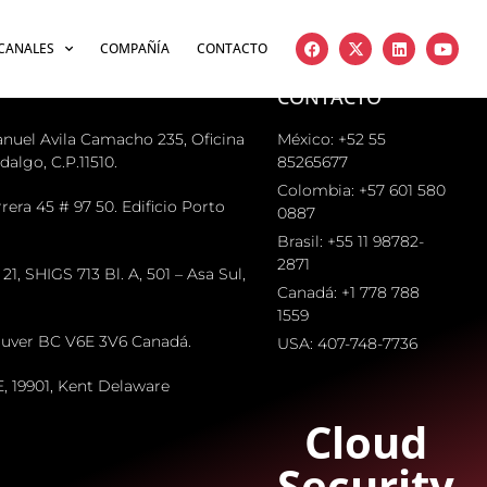
CANALES
COMPAÑÍA
CONTACTO
CONTACTO
nuel Avila Camacho 235, Oficina
México: +52 55
algo, C.P.11510.
85265677
Colombia: +57 601 580
era 45 # 97 50. Edificio Porto
0887
Brasil: +55 11 98782-
2871
1, SHIGS 713 Bl. A, 501 – Asa Sul,
Canadá: +1 778 788
1559
couver BC V6E 3V6 Canadá.
USA: 407-748-7736
, 19901, Kent Delaware
Cloud
Security