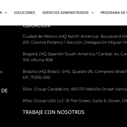
A
SOLUCIONES
SERVICIOS ADMINISTRADOS
PROGRAMA DE 
UBICACIÓN
Ciudad de México (HQ North América): Boulevard Ma
201, Colonia Polanco I Sección, Delegación Miguel Hid
Bogotá (HQ Spanish South América / Caribe): Av. Carr
100, oficina 908.
Brasilia (HQ Brasil): SHS, Quadra 06, Complexo Brasil 2
os
DF, 70316-000
RSec Group Canadá Inc: 810-1111 Melville Street Van
 DE
RSec Group USA LLC: 8 The Green, Suite A, Dover, DE
TRABAJE CON NOSOTROS